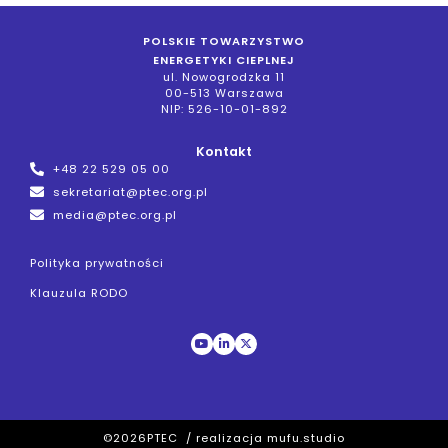
POLSKIE TOWARZYSTWO
ENERGETYKI CIEPLNEJ
ul. Nowogrodzka 11
00-513 Warszawa
NIP: 526-10-01-892
Kontakt
+48 22 529 05 00
sekretariat@ptec.org.pl
media@ptec.org.pl
Polityka prywatności
Klauzula RODO
©
2026
PTEC / realizacja
mufu.studio