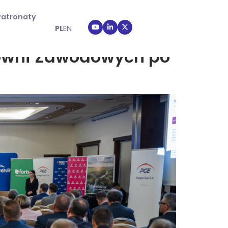
Patronaty
PL
EN
łowni Zawodowych po