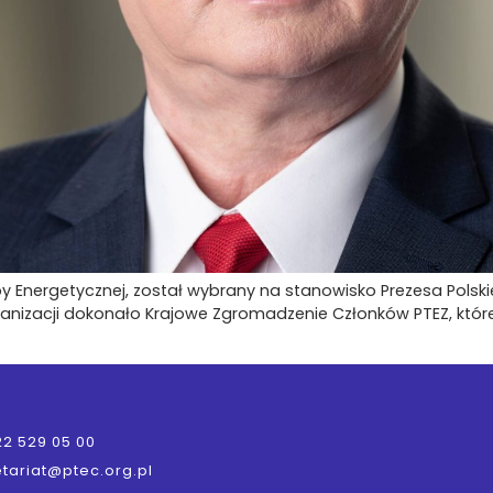
upy Energetycznej, został wybrany na stanowisko Prezesa Pols
anizacji dokonało Krajowe Zgromadzenie Członków PTEZ, które
22 529 05 00
tariat@ptec.org.pl