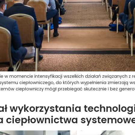
 w momencie intensyfikacji wszelkich działań związanych z r
systemu ciepłowniczego, do których wypełnienia zmierzają wsz
systemów ciepłowniczy mógł przebiegać skutecznie i bez gen
jał wykorzystania technolog
ra ciepłownictwa systemow