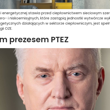
znej i energetycznej stawia przed ciepłownictwem sieciowym s
o- i niskoemisyjnych, które zastąpią jednostki wytwórcze wy
getycznych działających w sektorze ciepłowniczym, jest spe
ii OZE.
ym prezesem PTEZ