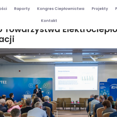
ości
Raporty
Kongres Ciepłownictwa
Projekty
2
Kontakt
o Towarzystwa Elektrociep
acji