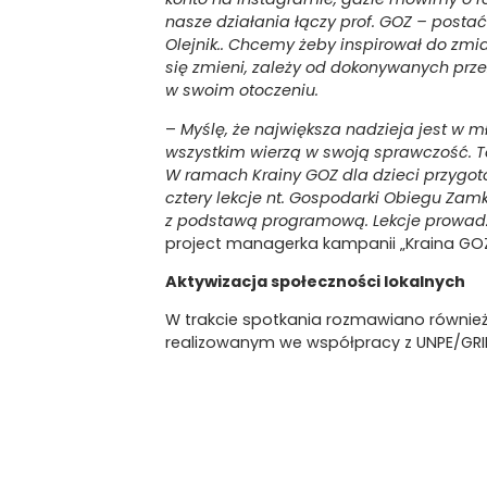
nasze działania łączy prof. GOZ – post
Olejnik.. Chcemy żeby inspirował do zm
się zmieni, zależy od dokonywanych prz
w swoim otoczeniu.
–
Myślę, że największa nadzieja jest w m
wszystkim wierzą w swoją sprawczość. 
W ramach Krainy GOZ dla dzieci przygot
cztery lekcje nt. Gospodarki Obiegu Zam
z podstawą programową. Lekcje prowadzi
project managerka kampanii „Kraina GOZ
Aktywizacja społeczności lokalnych
W trakcie spotkania rozmawiano również 
realizowanym we współpracy z UNPE/GRID
–
„
Ciepło dla Miast” to jeden z wielu p
i ochrony środowiska. Program jest adre
Warszawa stworzyliśmy
ekologiczną odm
i Poznania, które wymagały rewitalizacji
–
uzyskały wiedzę na temat problemów mia