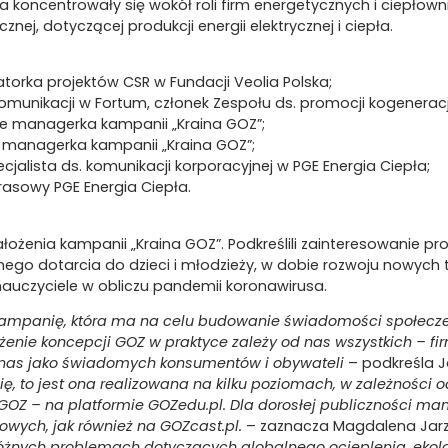
 koncentrowały się wokół roli firm energetycznych i ciepłow
nej, dotyczącej produkcji energii elektrycznej i ciepła.
torka projektów CSR w Fundacji Veolia Polska;
komunikacji w Fortum, członek Zespołu ds. promocji kogeneracji
ve managerka kampanii „Kraina GOZ”;
t managerka kampanii „Kraina GOZ”;
jalista ds. komunikacji korporacyjnej w PGE Energia Ciepła;
prasowy PGE Energia Ciepła.
 założenia kampanii „Kraina GOZ”. Podkreślili zainteresowanie
ego dotarcia do dzieci i młodzieży, w dobie rozwoju nowych t
 nauczyciele w obliczu pandemii koronawirusa.
kampanię, która ma na celu budowanie świadomości społecze
żenie koncepcji GOZ w praktyce zależy od nas wszystkich – firm
h nas jako świadomych konsumentów i obywateli
– podkreśla J
ę, to jest ona realizowana na kilku poziomach, w zależności 
 GOZ – na platformie GOZedu.pl. Dla dorosłej publiczności m
owych, jak również na GOZcast.pl.
– zaznacza Magdalena Jarz
żnych problemach dotyczących globalnego ocieplenia, ekologi