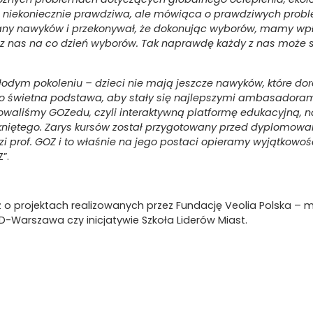
ać niekoniecznie prawdziwa, ale mówiąca o prawdziwych probl
iany nawyków i przekonywał, że dokonując wyborów, mamy wpł
ez nas na co dzień wyborów. Tak naprawdę każdy z nas może s
łodym pokoleniu – dzieci nie mają jeszcze nawyków, które dor
To świetna podstawa, aby stały się najlepszymi ambasador
owaliśmy GOZedu, czyli interaktywną platformę edukacyjną, 
kniętego. Zarys kursów został przygotowany przed dyplomowan
 prof. GOZ i to właśnie na jego postaci opieramy wyjątkowoś
”.
o projektach realizowanych przez Fundację Veolia Polska – m.i
-Warszawa czy inicjatywie Szkoła Liderów Miast.
rojektów prowadzonych przez Fundację. Celem jest edukowanie 
sowany do dzieci i młodzieży, ale pośrednio również do doro
ianę gry Minecraft (Ecocraft), w której odtworzone zostały 
 wyjaśnia Katarzyna Grudzień z Fundacji Veolia Polska. –
Dzie
st i następnie mogły odpowiedzieć na te wyzwania, proponuj