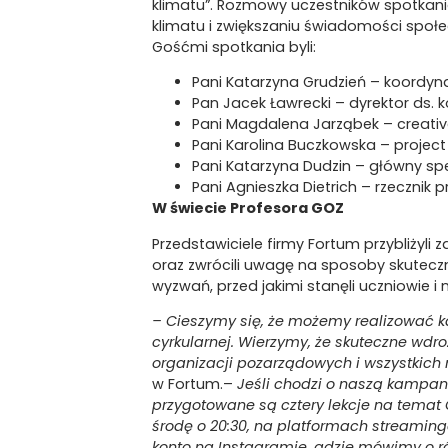
klimatu”. Rozmowy uczestników spotkania
klimatu i zwiększaniu świadomości społecz
Gośćmi spotkania byli:
Pani Katarzyna Grudzień – koordyna
Pan Jacek Ławrecki – dyrektor ds. 
Pani Magdalena Jarząbek – creati
Pani Karolina Buczkowska – projec
Pani Katarzyna Dudzin – główny spec
Pani Agnieszka Dietrich – rzecznik 
W świecie Profesora GOZ
Przedstawiciele firmy Fortum przybliżyli
oraz zwrócili uwagę na sposoby skuteczn
wyzwań, przed jakimi stanęli uczniowie i
– Cieszymy się, że możemy realizować 
cyrkularnej. Wierzymy, że skuteczne wdro
organizacji pozarządowych i wszystkic
w Fortum.–
Jeśli chodzi o naszą kampani
przygotowane są cztery lekcje na temat
środę o 20:30, na platformach streaming
konto na Instagramie, gdzie mówimy o ró