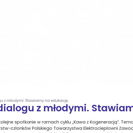
gu z młodymi. Stawiamy na edukację
dialogu z młodymi. Stawia
kolejne spotkanie w ramach cyklu „Kawa z Kogeneracją”. Tema
biorstw-członków Polskiego Towarzystwa Elektrociepłowni Zawo