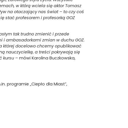
emach, w którą wciela się aktor Tomasz
yw na otaczający nas świat – to czy coś
ię stać profesorem i profesorką GOZ
osłym tak trudno zmienić i przede
ami i ambasadorkami zmian w duchu GOZ.
na której docelowo chcemy opublikować
ą nauczycielkę, a treści pokrywają się
ć kursu –
mówi Karolina Buczkowska,
n. programie „Ciepło dla Miast”,
społeczeństwa w kwestiach ekologii
słych. We współpracy
z UNPE/GRID-
elementy urbanistyczne Warszawy
ci i młodzież, biorące udział w projekcie
ąc strategiczne rozwiązania. Mogły