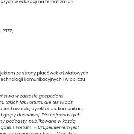
niczych w edukacji na temat zmian
 PTEZ;
 projektem ze strony placówek oświatowych
echnologii komunikacyjnych i w obliczu
ństwa w zakresie gospodarki
, takich jak Fortum, ale też władz,
acek Ławrecki, dyrektor ds. komunikacji
od grupy docelowej. Dla najmłodszych
amy podcasty, publikowane w każdą
ąbek z Fortum.
– Uzupełnieniem jest
i, zdrowego stylu życiu. Wszystkie