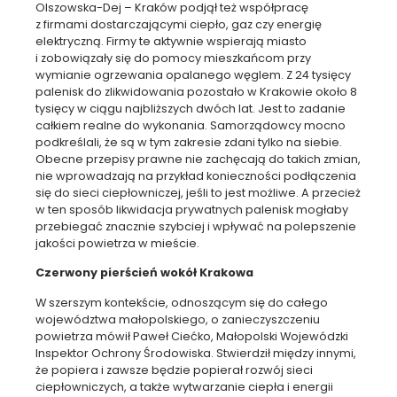
Olszowska-Dej – Kraków podjął też współpracę
z firmami dostarczającymi ciepło, gaz czy energię
elektryczną. Firmy te aktywnie wspierają miasto
i zobowiązały się do pomocy mieszkańcom przy
wymianie ogrzewania opalanego węglem. Z 24 tysięcy
palenisk do zlikwidowania pozostało w Krakowie około 8
tysięcy w ciągu najbliższych dwóch lat. Jest to zadanie
całkiem realne do wykonania. Samorządowcy mocno
podkreślali, że są w tym zakresie zdani tylko na siebie.
Obecne przepisy prawne nie zachęcają do takich zmian,
nie wprowadzają na przykład konieczności podłączenia
się do sieci ciepłowniczej, jeśli to jest możliwe. A przecież
w ten sposób likwidacja prywatnych palenisk mogłaby
przebiegać znacznie szybciej i wpływać na polepszenie
jakości powietrza w mieście.
Czerwony pierścień wokół Krakowa
W szerszym kontekście, odnoszącym się do całego
województwa małopolskiego, o zanieczyszczeniu
powietrza mówił Paweł Ciećko, Małopolski Wojewódzki
Inspektor Ochrony Środowiska. Stwierdził między innymi,
że popiera i zawsze będzie popierał rozwój sieci
ciepłowniczych, a także wytwarzanie ciepła i energii