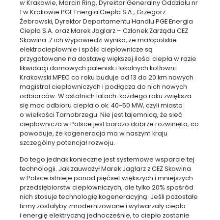
w Krakowie, Marcin Ring, Dyrektor Generalny Oddziału nr
1 w Krakowie PGE Energia Ciepła S.A., Grzegorz
Żebrowski, Dyrektor Departamentu Handlu PGE Energia
Ciepła S.A. oraz Marek Jaglarz – Członek Zarządu CEZ
Skawina. Z ich wypowiedzi wynika, że małopolskie
elektrociepłownie i spółki ciepłownicze są
przygotowane na dostawę większej ilości ciepła w razie
likwidacji domowych palenisk i lokalnych kotłowni.
Krakowski MPEC co roku buduje od 13 do 20 km nowych
magistral ciepłowniczych i podłącza do nich nowych
odbiorców. W ostatnich latach każdego roku zwiększa
się moc odbioru ciepła o ok. 40-50 MW, czyli miasta
o wielkości Tarnobrzegu. Nie jest tajemnicą, że sieć
ciepłownicza w Polsce jest bardzo dobrze rozwinięta, co
powoduje, że kogeneracja ma w naszym kraju
szczególny potencjał rozwoju.
Do tego jednak konieczne jest systemowe wsparcie tej
technologii. Jak zauważył Marek Jaglarz z CEZ Skawina
w Polsce istnieje ponad pięćset większych i mniejszych
przedsiębiorstw ciepłowniczych, ale tylko 20% spośród
nich stosuje technologię kogeneracyjną. Jeśli pozostałe
firmy zostałyby zmodernizowane i wytwarzały ciepło
i energię elektryczną jednocześnie, to ciepło zostanie