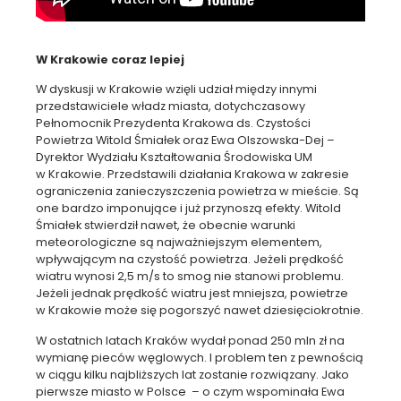
W Krakowie coraz lepiej
W dyskusji w Krakowie wzięli udział między innymi
przedstawiciele władz miasta, dotychczasowy
Pełnomocnik Prezydenta Krakowa ds. Czystości
Powietrza Witold Śmiałek oraz Ewa Olszowska-Dej –
Dyrektor Wydziału Kształtowania Środowiska UM
w Krakowie. Przedstawili działania Krakowa w zakresie
ograniczenia zanieczyszczenia powietrza w mieście. Są
one bardzo imponujące i już przynoszą efekty. Witold
Śmiałek stwierdził nawet, że obecnie warunki
meteorologiczne są najważniejszym elementem,
wpływającym na czystość powietrza. Jeżeli prędkość
wiatru wynosi 2,5 m/s to smog nie stanowi problemu.
Jeżeli jednak prędkość wiatru jest mniejsza, powietrze
w Krakowie może się pogorszyć nawet dziesięciokrotnie.
W ostatnich latach Kraków wydał ponad 250 mln zł na
wymianę pieców węglowych. I problem ten z pewnością
w ciągu kilku najbliższych lat zostanie rozwiązany. Jako
pierwsze miasto w Polsce – o czym wspominała Ewa