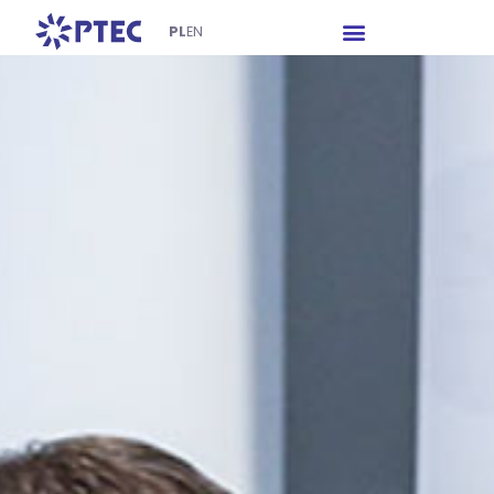
PL
EN