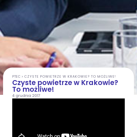
PTEC
>
CZYSTE POWIETRZE W KRAKOWIE? TO MOŻLIWE!
Czyste powietrze w Krakowie?
To możliwe!
4 grudnia 2017