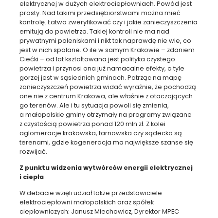
elektrycznej w dużych elektrociepłowniach. Powód jest
prosty. Nad takimi przedsiębiorstwami można mieć
kontrolę. Łatwo zweryfikować czy i jakie zanieczyszczenia
emitują do powietrza. Takiej kontroli nie ma nad
prywatnymi paleniskami i nikt tak naprawdę nie wie, co
jest w nich spalane. O ile w samym Krakowie – zdaniem
Ciećki – od lat kształtowana jest polityka czystego
powietrza i przynosi ona już namacalne efekty, o tyle
gorzej jest w sąsiednich gminach. Patrząc na mapę
zanieczyszczeń powietrza widać wyraźnie, że pochodzą
one nie z centrum Krakowa, ale właśnie z otaczających
go terenów. Ale i tu sytuacja powoli się zmienia,
a małopolskie gminy otrzymały na programy związane
z czystością powietrza ponad 120 mln zł. Z kolei
aglomeracje krakowska, tarnowska czy sądecka są
terenami, gdzie kogeneracja ma największe szanse się
rozwijać.
Z punktu widzenia wytwórców energii elektrycznej
i ciepła
W debacie wzięli udział także przedstawiciele
elektrociepłowni małopolskich oraz spółek
ciepłowniczych: Janusz Miechowicz, Dyrektor MPEC