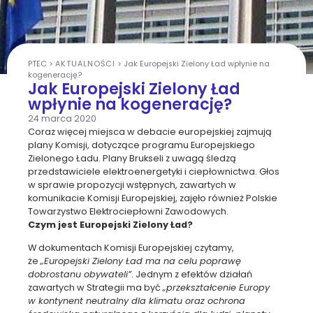
PTEC
>
AKTUALNOŚCI
>
Jak Europejski Zielony Ład wpłynie na
kogenerację?
Jak Europejski Zielony Ład
wpłynie na kogenerację?
24 marca 2020
Coraz więcej miejsca w debacie europejskiej zajmują
plany Komisji, dotyczące programu Europejskiego
Zielonego Ładu. Plany Brukseli z uwagą śledzą
przedstawiciele elektroenergetyki i ciepłownictwa. Głos
w sprawie propozycji wstępnych, zawartych w
komunikacie Komisji Europejskiej, zajęło również Polskie
Towarzystwo Elektrociepłowni Zawodowych.
Czym jest Europejski Zielony Ład?
W dokumentach Komisji Europejskiej czytamy,
że
„Europejski Zielony Ład ma na celu poprawę
dobrostanu obywateli”
. Jednym z efektów działań
zawartych w Strategii ma być
„przekształcenie Europy
w kontynent neutralny dla klimatu oraz ochrona