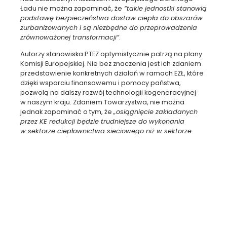
Ładu nie można zapominać, że
“takie jednostki stanowią
podstawę bezpieczeństwa dostaw ciepła do obszarów
zurbanizowanych i są niezbędne do przeprowadzenia
zrównoważonej transformacji”
.
Autorzy stanowiska PTEZ optymistycznie patrzą na plany
Komisji Europejskiej. Nie bez znaczenia jest ich zdaniem
przedstawienie konkretnych działań w ramach EZŁ, które
dzięki wsparciu finansowemu i pomocy państwa,
pozwolą na dalszy rozwój technologii kogeneracyjnej
w naszym kraju. Zdaniem Towarzystwa, nie można
jednak zapominać o tym, że
„osiągnięcie zakładanych
przez KE redukcji będzie trudniejsze do wykonania
w sektorze ciepłownictwa sieciowego niż w sektorze
wytwarzania energii elektrycznej i stanowi jedno
z największych wyzwań w krajach takich jak Polska,
charakteryzujących się najdłuższym sezonem
grzewczym”.
POPRZEDNI
NASTĘPNY
Efektywność, niskoemisyjność, zmiana miksu paliwowego. Jakie zmiany czekają ciepłownictwo?
Trzech nowych członków dołącza do PTEZ