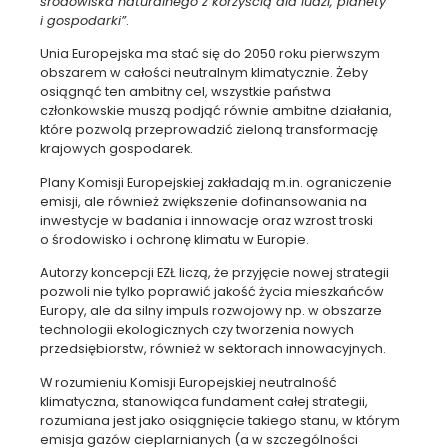
środowiska naturalnego z korzyścią dla ludzi, planety
i gospodarki”
.
Unia Europejska ma stać się do 2050 roku pierwszym
obszarem w całości neutralnym klimatycznie. Żeby
osiągnąć ten ambitny cel, wszystkie państwa
członkowskie muszą podjąć równie ambitne działania,
które pozwolą przeprowadzić zieloną transformację
krajowych gospodarek.
Plany Komisji Europejskiej zakładają m.in. ograniczenie
emisji, ale również zwiększenie dofinansowania na
inwestycje w badania i innowacje oraz wzrost troski
o środowisko i ochronę klimatu w Europie.
Autorzy koncepcji EZŁ liczą, że przyjęcie nowej strategii
pozwoli nie tylko poprawić jakość życia mieszkańców
Europy, ale da silny impuls rozwojowy np. w obszarze
technologii ekologicznych czy tworzenia nowych
przedsiębiorstw, również w sektorach innowacyjnych.
W rozumieniu Komisji Europejskiej neutralność
klimatyczna, stanowiąca fundament całej strategii,
rozumiana jest jako osiągnięcie takiego stanu, w którym
emisja gazów cieplarnianych (a w szczególności