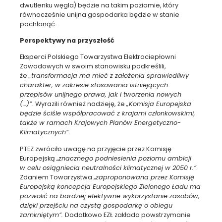
dwutlenku węgla) będzie na takim poziomie, który
równocześnie unijna gospodarka będzie w stanie
pochłonąć.
Perspektywy na przyszłość
Eksperci Polskiego Towarzystwa Elektrociepłowni
Zawodowych w swoim stanowisku podkreślili,
że
„transformacja ma mieć z założenia sprawiedliwy
charakter, w zakresie stosowania istniejących
przepisów unijnego prawa, jak i tworzenia nowych
(…)”.
Wyrazili również nadzieję, że
„Komisja Europejska
będzie ściśle współpracować z krajami członkowskimi,
także w ramach Krajowych Planów Energetyczno-
Klimatycznych”
.
PTEZ zwróciło uwagę na przyjęcie przez Komisję
Europejską „
znacznego podniesienia poziomu ambicji
w celu osiągniecia neutralności klimatycznej w 2050 r.”
.
Zdaniem Towarzystwa „
zaproponowana przez Komisję
Europejską koncepcja Europejskiego Zielonego Ładu ma
pozwolić na bardziej efektywne wykorzystanie zasobów,
dzięki przejściu na czystą gospodarkę o obiegu
zamkniętym”.
Dodatkowo EZŁ zakłada powstrzymanie