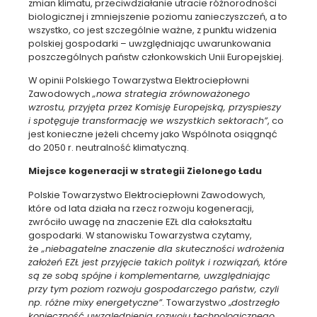
zmian klimatu, przeciwdziałanie utracie różnorodności
biologicznej i zmniejszenie poziomu zanieczyszczeń, a to
wszystko, co jest szczególnie ważne, z punktu widzenia
polskiej gospodarki – uwzględniając uwarunkowania
poszczególnych państw członkowskich Unii Europejskiej.
W opinii Polskiego Towarzystwa Elektrociepłowni
Zawodowych
„nowa strategia zrównoważonego
wzrostu, przyjęta przez Komisję Europejską, przyspieszy
i spotęguje transformację we wszystkich sektorach”
, co
jest konieczne jeżeli chcemy jako Wspólnota osiągnąć
do 2050 r. neutralność klimatyczną.
Miejsce kogeneracji w strategii Zielonego Ładu
Polskie Towarzystwo Elektrociepłowni Zawodowych,
które od lata działa na rzecz rozwoju kogeneracji,
zwróciło uwagę na znaczenie EZŁ dla całokształtu
gospodarki. W stanowisku Towarzystwa czytamy,
że
„niebagatelne znaczenie dla skuteczności wdrożenia
założeń EZŁ jest przyjęcie takich polityk i rozwiązań, które
są ze sobą spójne i komplementarne, uwzględniając
przy tym poziom rozwoju gospodarczego państw, czyli
np. różne mixy energetyczne”
. Towarzystwo „
dostrzegło
konieczność uwzględnienia rozwoju technologicznego,