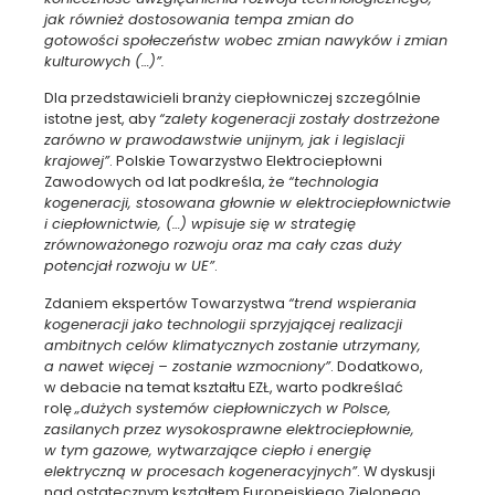
jak również dostosowania tempa zmian do
gotowości
społeczeństw wobec zmian nawyków i zmian
kulturowych (…)”.
Dla przedstawicieli branży ciepłowniczej szczególnie
istotne jest, aby
“zalety kogeneracji zostały dostrzeżone
zarówno w prawodawstwie unijnym, jak i legislacji
krajowej”
. Polskie Towarzystwo Elektrociepłowni
Zawodowych od lat podkreśla, że
“technologia
kogeneracji, stosowana głownie w elektrociepłownictwie
i ciepłownictwie, (…) wpisuje się w strategię
zrównoważonego rozwoju oraz ma cały czas duży
potencjał rozwoju w UE”
.
Zdaniem ekspertów Towarzystwa
“trend wspierania
kogeneracji jako technologii sprzyjającej realizacji
ambitnych celów klimatycznych zostanie utrzymany,
a nawet więcej – zostanie wzmocniony”
. Dodatkowo,
w debacie na temat kształtu EZŁ, warto podkreślać
rolę
„dużych systemów ciepłowniczych w Polsce,
zasilanych przez wysokosprawne elektrociepłownie,
w tym gazowe, wytwarzające ciepło i energię
elektryczną w procesach kogeneracyjnych”
. W dyskusji
nad ostatecznym kształtem Europejskiego Zielonego