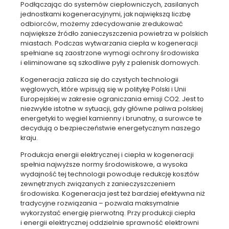
Podłączając do systemów ciepłowniczych, zasilanych
jednostkami kogeneracyjnymi, jak największą liczbę
odbiorców, możemy zdecydowanie zredukować
największe źródło zanieczyszczenia powietrza w polskich
miastach. Podczas wytwarzania ciepła w kogeneracji
spełniane są zaostrzone wymogi ochrony środowiska
i eliminowane są szkodliwe pyły z palenisk domowych.
Kogeneracja zalicza się do czystych technologii
węglowych, które wpisują się w politykę Polski i Unii
Europejskiej w zakresie ograniczania emisji CO2. Jest to
niezwykle istotne w sytuacji, gdy główne paliwa polskiej
energetyki to węgiel kamienny i brunatny, a surowce te
decydują o bezpieczeństwie energetycznym naszego
kraju.
Produkcja energii elektrycznej i ciepła w kogeneracji
spełnia najwyższe normy środowiskowe, a wysoka
wydajność tej technologii powoduje redukcję kosztów
zewnętrznych związanych z zanieczyszczeniem
środowiska. Kogeneracja jest też bardziej efektywna niż
tradycyjne rozwiązania – pozwala maksymalnie
wykorzystać energię pierwotną. Przy produkcji ciepła
i energii elektrycznej oddzielnie sprawność elektrowni