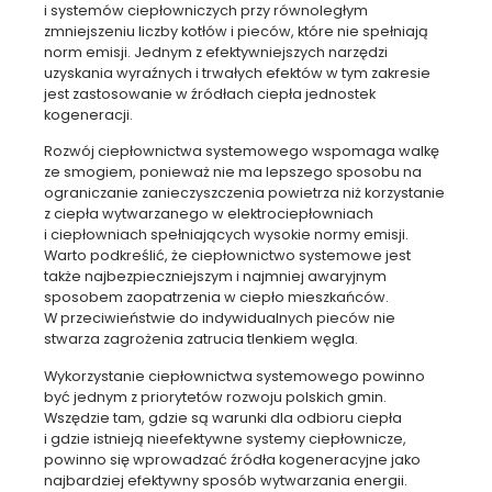
i systemów ciepłowniczych przy równoległym
zmniejszeniu liczby kotłów i pieców, które nie spełniają
norm emisji. Jednym z efektywniejszych narzędzi
uzyskania wyraźnych i trwałych efektów w tym zakresie
jest zastosowanie w źródłach ciepła jednostek
kogeneracji.
Rozwój ciepłownictwa systemowego wspomaga walkę
ze smogiem, ponieważ nie ma lepszego sposobu na
ograniczanie zanieczyszczenia powietrza niż korzystanie
z ciepła wytwarzanego w elektrociepłowniach
i ciepłowniach spełniających wysokie normy emisji.
Warto podkreślić, że ciepłownictwo systemowe jest
także najbezpieczniejszym i najmniej awaryjnym
sposobem zaopatrzenia w ciepło mieszkańców.
W przeciwieństwie do indywidualnych pieców nie
stwarza zagrożenia zatrucia tlenkiem węgla.
Wykorzystanie ciepłownictwa systemowego powinno
być jednym z priorytetów rozwoju polskich gmin.
Wszędzie tam, gdzie są warunki dla odbioru ciepła
i gdzie istnieją nieefektywne systemy ciepłownicze,
powinno się wprowadzać źródła kogeneracyjne jako
najbardziej efektywny sposób wytwarzania energii.