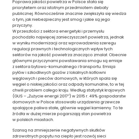
Poprawa jakości powietrza w Polsce stała się
priorytetem oraz istotnym przedmiotem debaty
publicznej. Równocześnie znacznie zwiększyła się wiedza
o tym, jak niebezpieczny jest smog i jakie są jego
przyczyny.
W przeszłości z sektora energetyki i przemysłu
pochodziło najwięcej zanieczyszczeń powietrza, jednak
w wyniku modernizacji oraz wprowadzenia szeregu
regulacji prawnych i technologicznych wpływ tych
sektorów na jakość powietrza znacząco zmalał. Obecnie
głównymi przyczynami powstawania smogu są emisje
z sektora bytowo-komunalnego i transportu. Emisja
pyłów i szkodliwych gazów z lokalnych kotłowni
węglowych i pieców domowych, w których spala się
węgiel o niskiej jakości oraz odpady komunalne, to w tej
chwili problem całego kraju. Według statystyk krajowych
(GUS – „Zużycie energii 2017”) w 2015 r. 49% gospodarstw
domowych w Polsce stosowało urządzenia grzewcze
spalające paliwa stałe, głównie węgiel kamienny. To te
źródła w dużej mierze pogarszają stan powietrza
w polskich miastach.
Szansą na zmniejszenie negatywnych skutków
zdrowotnych popytu na ciepło jest rozwój sieci