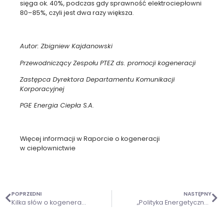
sięga ok. 40%, podczas gdy sprawność elektrociepłowni
80–85%, czyli jest dwa razy większa.
Autor: Zbigniew Kajdanowski
Przewodniczący Zespołu PTEZ ds. promocji kogeneracji
Zastępca Dyrektora Departamentu Komunikacji
Korporacyjnej
PGE Energia Ciepła S.A.
Więcej informacji w
Raporcie o kogeneracji
w ciepłownictwie
POPRZEDNI
NASTĘPNY
Kilka słów o kogeneracji | Raport o kogeneracji w ciepłownictwie
„Polityka Energetyczna Polski do 2040 r. – strategia rozwoju sektora paliwowo-energetycznego” (PEP2040)