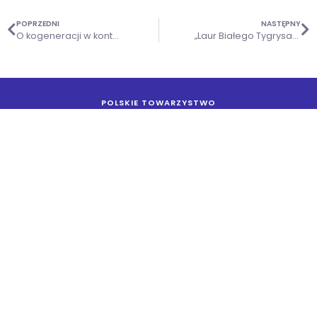
POPRZEDNI
NASTĘPNY
O kogeneracji w kontekście polityki klimatyczno-energetycznej UE
„Laur Białego Tygrysa” polskiej energetyki. Iwona Sierżęga z nagrodą dla wybitnych energetyków!
POLSKIE TOWARZYSTWO
ENERGETYKI CIEPLNEJ
ul. Nowogrodzka 11
00-513 Warszawa
NIP: 526-10-01-892
Kontakt
+48 22 529 05 00
sekretariat@ptec.org.pl
media@ptec.org.pl
Polityka prywatności
Klauzula RODO