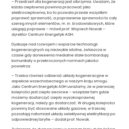
– Przestrzeń dla kogeneracji jest olbrzymia. Uważam, że
każda ciepłownia powinna pracować jako
elektrociepłownia, bo to pozwala przede wszystkim
poprawić sprawność, a poprawienie sprawności to cały
szereg innych elementów, m. in. środowiskowych, które
ulegają poprawie – mówił prof. Wojciech Nowak –
dyrektor Centrum Energetyki AGH.
Dyskusje nad rozwojem i wsparcie technologii
kogeneracyjnych są niezwykle istotne, zwłaszcza w
czasie gdy doniesienia medialne stale bombardują
komunikaty o przekroczonych normach jakości
powietrza.
– Trzeba również odbierać układy kogeneracyjne w
aspekcie wszechobecnego w naszym kraju smogu.
Jako Centrum Energetyki AGH uważamy, że w pierwszej
kolejności jest ciepło sieciowe – wszędzie tam gdzie
możemy dostarczyć ciepło wysokosprawnej
kogeneracji, należy go dostarczać. W drugiej kolejności
powinny być stosowane układy gazowe, w trzeciej
pozostają natomiast układy selektywnej elektryfikacji po
odpowiedniej taryfie – dodał prof. Nowak.