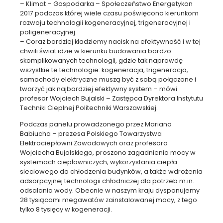
– Klimat – Gospodarka – Społeczeństwo Energetykon
2017 podczas której wiele czasu poświęcono kierunkom
rozwoju technologii kogeneracyjnej, trigeneracyjnej i
poligeneracyjnej.
– Coraz bardziej kładziemy nacisk na efektywność i w tej
chwili świat idzie w kierunku budowania bardzo
skomplikowanych technologii, gdzie tak naprawdę
wszystkie te technologie: kogeneracja, trigeneracja,
samochody elektryczne muszą być z sobą połączone i
tworzyć jak najbardziej efektywny system – mówi
profesor Wojciech Bujalski – Zastępca Dyrektora Instytutu
Techniki Cieplnej Politechniki Warszawskiej.
Podczas panelu prowadzonego przez Mariana
Babiucha – prezesa Polskiego Towarzystwa
Elektrociepłowni Zawodowych oraz profesora
Wojciecha Bujalskiego, proszono zagadnienia mocy w
systemach ciepłowniczych, wykorzystania ciepła
sieciowego do chłodzenia budynków, a także wdrożenia
adsorpcyjnej technologii chłodniczej dla potrzeb m.in.
odsalania wody. Obecnie w naszym kraju dysponujemy
28 tysiącami megawatów zainstalowanej mocy, z tego
tylko 8 tysięcy w kogeneracji.