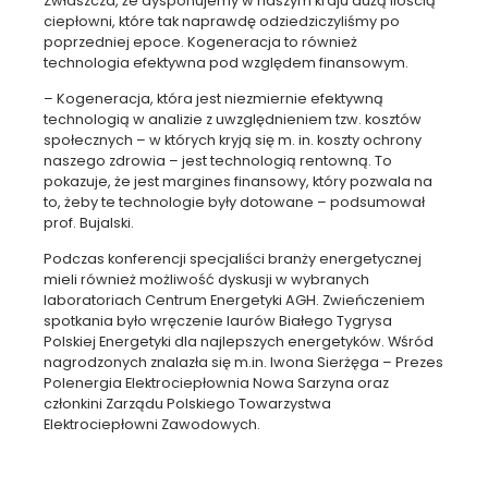
Zwłaszcza, że dysponujemy w naszym kraju dużą ilością
ciepłowni, które tak naprawdę odziedziczyliśmy po
poprzedniej epoce. Kogeneracja to również
technologia efektywna pod względem finansowym.
– Kogeneracja, która jest niezmiernie efektywną
technologią w analizie z uwzględnieniem tzw. kosztów
społecznych – w których kryją się m. in. koszty ochrony
naszego zdrowia – jest technologią rentowną. To
pokazuje, że jest margines finansowy, który pozwala na
to, żeby te technologie były dotowane – podsumował
prof. Bujalski.
Podczas konferencji specjaliści branży energetycznej
mieli również możliwość dyskusji w wybranych
laboratoriach Centrum Energetyki AGH. Zwieńczeniem
spotkania było wręczenie laurów Białego Tygrysa
Polskiej Energetyki dla najlepszych energetyków. Wśród
nagrodzonych znalazła się m.in. Iwona Sierżęga – Prezes
Polenergia Elektrociepłownia Nowa Sarzyna oraz
członkini Zarządu Polskiego Towarzystwa
Elektrociepłowni Zawodowych.