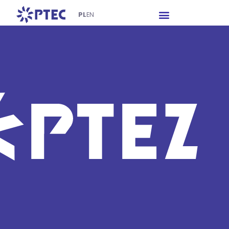
PL
EN