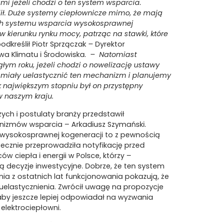
i jeżeli chodzi o ten system wsparcia.
lił. Duże systemy ciepłownicze mimo, że mają
ch systemu wsparcia wysokosprawnej
w kierunku rynku mocy, patrząc na stawki, które
odkreślił Piotr Sprzączak – Dyrektor
wa Klimatu i Środowiska. –
Natomiast
łym roku, jeżeli chodzi o nowelizację ustawy
 miały uelastycznić ten mechanizm i planujemy
k największym stopniu był on przystępny
w naszym kraju.
ych i postulaty branży przedstawił
nizmów wsparcia – Arkadiusz Szymański.
ia wysokosprawnej kogeneracji to z pewnością
tecznie przeprowadziła notyfikację przed
ów ciepła i energii w Polsce, którzy –
decyzje inwestycyjne. Dobrze, że ten system
nia z ostatnich lat funkcjonowania pokazują, że
uelastycznienia. Zwrócił uwagę na propozycje
by jeszcze lepiej odpowiadał na wyzwania
 elektrociepłowni.