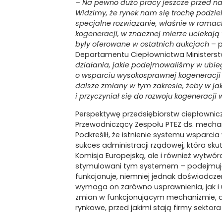
– Na pewno dużo pracy jeszcze przed nam
Widzimy, że rynek nam się trochę podzie
specjalne rozwiązanie, właśnie w rama
kogeneracji, w znacznej mierze uciekają 
były oferowane w ostatnich aukcjach
– p
Departamentu Ciepłownictwa Ministerst
działania, jakie podejmowaliśmy w ubieg
o wsparciu wysokosprawnej kogeneracji
dalsze zmiany w tym zakresie, żeby w ja
i przyczyniał się do rozwoju kogeneracji 
Perspektywę przedsiębiorstw ciepłownicz
Przewodniczący Zespołu PTEZ ds. mecha
Podkreślił, że istnienie systemu wsparc
sukces administracji rządowej, która sku
Komisja Europejską, ale i również wytwórc
stymulowani tym systemem – podejmują 
funkcjonuje, niemniej jednak doświadcze
wymaga on zarówno usprawnienia, jak i 
zmian w funkcjonującym mechanizmie, a
rynkowe, przed jakimi stają firmy sektora