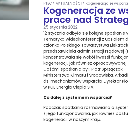
PTEC
>
AKTUALNOŚCI
>
Kogeneracja ze wsparci
Kogeneracja ze w
prace nad Strateg
25 stycznia 2022
12 stycznia odbyło się kolejne spotkanie
Tematyka wideokonferencji z udziałem dz
członka Polskiego Towarzystwa Elektroc
przedstawiciela administracji rządowej
koncentrowała się wokół kwestii funkc
kogeneracji, jak również opracowywanej S
Gośćmi spotkania byli: Piotr Sprzączak
Ministerstwa Klimatu i Środowiska, Arka
ds. mechanizmów wsparcia; Dyrektor Pio
w PGE Energia Ciepła S.A.
Co dalej z systemem wsparcia?
Podczas spotkania rozmawiano o system
z jego funkcjonowania, jak również post
kogeneracji w naszym kraju.