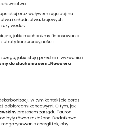
iepłownictwa.
opejskiej oraz wpływem regulacji na
nictwa i chłodnictwa, krajowych
n czy wodór.
 ciepła, jakie mechanizmy finansowania
 utraty konkurencyjności i
iczego, jakie stoją przed nim wyzwania i
my do słuchania serii „Nowa era
ekarbonizacji. W tym kontekście coraz
eż odbiorcami końcowymi. O tym, jak
zewskim
, prezesem zarządu Tauron
stron były równo rozłożone. Dodatkowo
się magazynowanie energii tak, aby