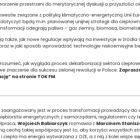
rzenie przestrzeni do merytorycznej dyskusji o przyszłości c
estie związane z polityką klimatyczno-energetyczną Unii Eur
dotyczyć będą m.in. planowanej unijnej strategii dla ciepłow
ransformacji odegrają paliwa – gaz ziemny, biomasa, biometa
ją także, jak nowe regulacje wpływają na inwestycje w źródła
raz w jaki sposób wprowadzać technologie niskoemisyjne bez
rozumieć, jak wygląda proces dekarbonizacji sektora ciepłown
 znaczenie dla sukcesu zielonej rewolucji w Polsce.
Zaprasza
cję” na stronie TOK FM
.
 zaangażowany jest w proces transformacji prowadzący do d
iębiorstw energetycznych z samorządami, regulatorem czy t
ółpraca,
Wojciech Babiarczyk
rozmawia z
Marcinem Stanis
tną cechą takiej współpracy jest to, aby korzyści wszystkich 
ii i ciepła ma energia wytwarzana z OZE, a z nią z kolei wiąże 