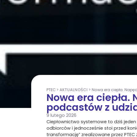
PTEC
>
AKTUALNOŚCI
>
Nowa era ciepła. Napę
Nowa era ciepła. 
podcastów z udzi
9 lutego 2026
Ciepłownictwo systemowe to dziś jeden 
odbiorców i jednocześnie stoi przed kon
transformację” zrealizowane przez PTEC 