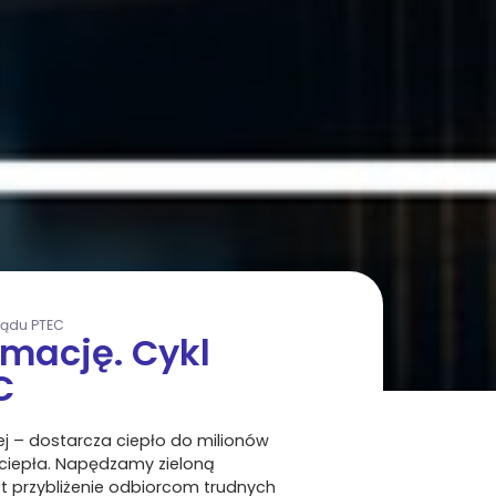
ządu PTEC
mację. Cykl
C
j – dostarcza ciepło do milionów
 ciepła. Napędzamy zieloną
t przybliżenie odbiorcom trudnych