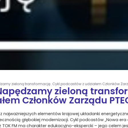
dzamy zieloną transformację. Cykl podcastów z udziałem Członków Zar
Napędzamy zieloną transfor
ałem Członków Zarządu PTE
z najważniejszych elementów krajowej układanki energetyczne
iecznością głębokiej modernizacji. Cykl podcastów „Nowa era
z TOK FM ma charakter edukacyjno-ekspercki – jego celem jes