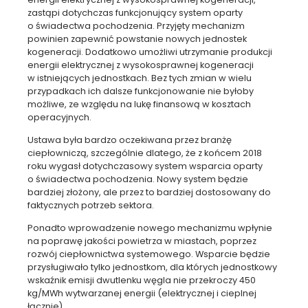
zastąpi dotychczas funkcjonujący system oparty
o świadectwa pochodzenia. Przyjęty mechanizm
powinien zapewnić powstanie nowych jednostek
kogeneracji. Dodatkowo umożliwi utrzymanie produkcji
energii elektrycznej z wysokosprawnej kogeneracji
w istniejących jednostkach. Bez tych zmian w wielu
przypadkach ich dalsze funkcjonowanie nie byłoby
możliwe, ze względu na lukę finansową w kosztach
operacyjnych.
Ustawa była bardzo oczekiwana przez branżę
ciepłowniczą, szczególnie dlatego, że z końcem 2018
roku wygasł dotychczasowy system wsparcia oparty
o świadectwa pochodzenia. Nowy system będzie
bardziej złożony, ale przez to bardziej dostosowany do
faktycznych potrzeb sektora.
Ponadto wprowadzenie nowego mechanizmu wpłynie
na poprawę jakości powietrza w miastach, poprzez
rozwój ciepłownictwa systemowego. Wsparcie będzie
przysługiwało tylko jednostkom, dla których jednostkowy
wskaźnik emisji dwutlenku węgla nie przekroczy 450
kg/MWh wytwarzanej energii (elektrycznej i cieplnej
łącznie).