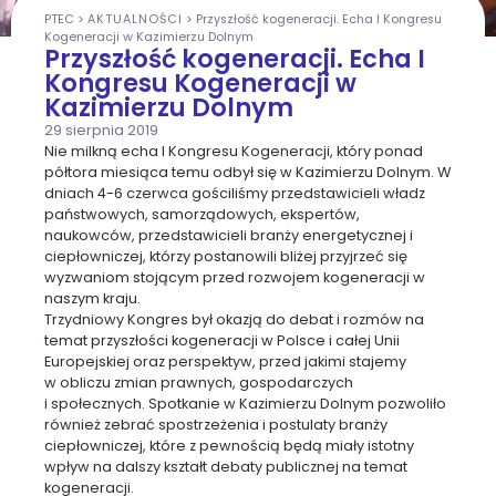
PTEC
>
AKTUALNOŚCI
>
Przyszłość kogeneracji. Echa I Kongresu
Kogeneracji w Kazimierzu Dolnym
Przyszłość kogeneracji. Echa I
Kongresu Kogeneracji w
Kazimierzu Dolnym
29 sierpnia 2019
Nie milkną echa I Kongresu Kogeneracji, który ponad
półtora miesiąca temu odbył się w Kazimierzu Dolnym. W
dniach 4-6 czerwca gościliśmy przedstawicieli władz
państwowych, samorządowych, ekspertów,
naukowców, przedstawicieli branży energetycznej i
ciepłowniczej, którzy postanowili bliżej przyjrzeć się
wyzwaniom stojącym przed rozwojem kogeneracji w
naszym kraju.
Trzydniowy Kongres był okazją do debat i rozmów na
temat przyszłości kogeneracji w Polsce i całej Unii
Europejskiej oraz perspektyw, przed jakimi stajemy
w obliczu zmian prawnych, gospodarczych
i społecznych. Spotkanie w Kazimierzu Dolnym pozwoliło
również zebrać spostrzeżenia i postulaty branży
ciepłowniczej, które z pewnością będą miały istotny
wpływ na dalszy kształt debaty publicznej na temat
kogeneracji.