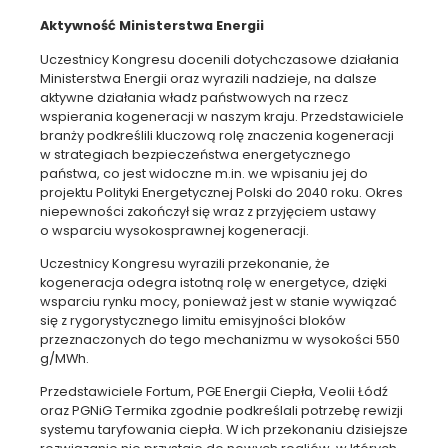
Aktywność Ministerstwa Energii
Uczestnicy Kongresu docenili dotychczasowe działania
Ministerstwa Energii oraz wyrazili nadzieje, na dalsze
aktywne działania władz państwowych na rzecz
wspierania kogeneracji w naszym kraju. Przedstawiciele
branży podkreślili kluczową rolę znaczenia kogeneracji
w strategiach bezpieczeństwa energetycznego
państwa, co jest widoczne m.in. we wpisaniu jej do
projektu Polityki Energetycznej Polski do 2040 roku. Okres
niepewności zakończył się wraz z przyjęciem ustawy
o wsparciu wysokosprawnej kogeneracji.
Uczestnicy Kongresu wyrazili przekonanie, że
kogeneracja odegra istotną rolę w energetyce, dzięki
wsparciu rynku mocy, ponieważ jest w stanie wywiązać
się z rygorystycznego limitu emisyjności bloków
przeznaczonych do tego mechanizmu w wysokości 550
g/MWh.
Przedstawiciele Fortum, PGE Energii Ciepła, Veolii Łódź
oraz PGNiG Termika zgodnie podkreślali potrzebę rewizji
systemu taryfowania ciepła. W ich przekonaniu dzisiejsze