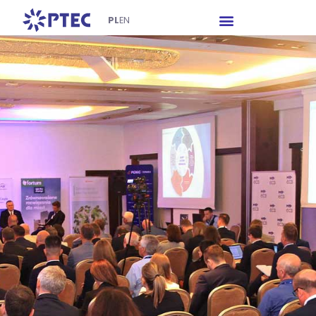
PL
EN