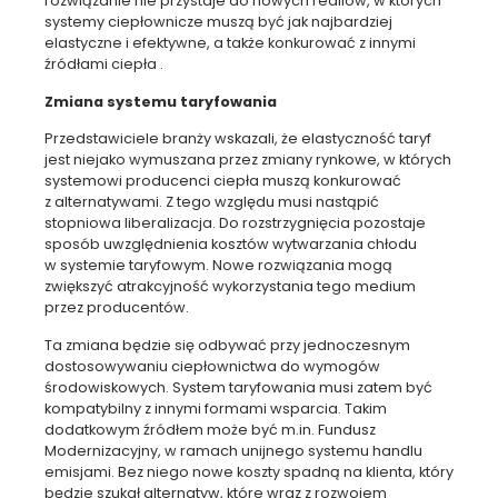
rozwiązanie nie przystaje do nowych realiów, w których
systemy ciepłownicze muszą być jak najbardziej
elastyczne i efektywne, a także konkurować z innymi
źródłami ciepła .
Zmiana systemu taryfowania
Przedstawiciele branży wskazali, że elastyczność taryf
jest niejako wymuszana przez zmiany rynkowe, w których
systemowi producenci ciepła muszą konkurować
z alternatywami. Z tego względu musi nastąpić
stopniowa liberalizacja. Do rozstrzygnięcia pozostaje
sposób uwzględnienia kosztów wytwarzania chłodu
w systemie taryfowym. Nowe rozwiązania mogą
zwiększyć atrakcyjność wykorzystania tego medium
przez producentów.
Ta zmiana będzie się odbywać przy jednoczesnym
dostosowywaniu ciepłownictwa do wymogów
środowiskowych. System taryfowania musi zatem być
kompatybilny z innymi formami wsparcia. Takim
dodatkowym źródłem może być m.in. Fundusz
Modernizacyjny, w ramach unijnego systemu handlu
emisjami. Bez niego nowe koszty spadną na klienta, który
będzie szukał alternatyw, które wraz z rozwojem