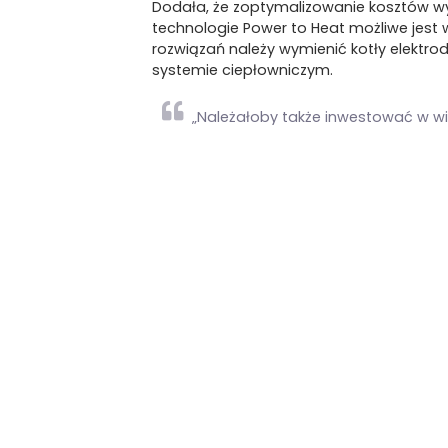
Dodała, że zoptymalizowanie kosztów wy
technologie Power to Heat możliwe jest 
rozwiązań należy wymienić kotły elektro
systemie ciepłowniczym.
„Należałoby także inwestować w wi
oparte o technologie Power to He
na ciepło w sieci, móc je po prost
Zgodnie z obliczeniami przeprowadzonym
ciepłownictwa do 2050 roku, w zależności
W ocenie ekspertów PTEC finansowanie i
poziomie Unii Europejskiej. Chodzi zwłas
„Jako sektor uważamy, że należy zw
progów notyfikacyjnych do 100 mln 
wpłynie na zwiększenie akceptacji 
Ekspertka wskazała, że w przypadku tech
zagwarantować, że ciepło wytwarzane pr