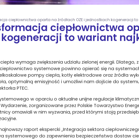
cja ciepłownictwa oparta na źródłach OZE i jednostkach kogeneracji to w
sformacja ciepłownictwa op
 kogeneracji to wariant najk
iepła wymaga zwiększenia udziału zielonej energii. Dlatego,
, ciepłownictwo systemowe powinno opierać się na systemac
ielkoskalowe pompy ciepła, kotły elektrodowe oraz źródła wy
epła, optymalną emisyjność i umożliwi nam dojście do syste
ektorka PTEC.
systemowego w oparciu o aktualne unijne regulacje klimaty
ydarzenie, zorganizowane przez Polskie Towarzystwo Energety
tnicy omawiali w nim wyzwania, przed którymi stoją przedsiębi
zacyjne.
jnowszy raport ekspercki „Integracja sektora ciepłowniczego 
wa systemowego do zapewnienia bezpieczeństwa dostaw ciepła