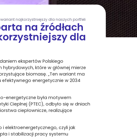
ariant najkorzystniejszy dla naszych portfeli
arta na źródłach
orzystniejszy dla
 zdaniem ekspertów Polskiego
h hybrydowych, które w głównej mierze
korzystujące biomasę. „Ten wariant ma
mu efektywnego energetycznie w 2034
czno-energetyczne była motywem
ki Cieplnej (PTEC), odbyło się w dniach
orstwa ciepłownicze, realizujące
i elektroenergetycznego, czyli jak
 i stabilizacji pracy systemu