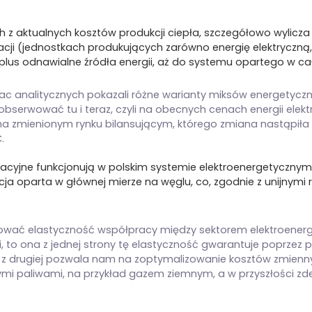
h z aktualnych kosztów produkcji ciepła, szczegółowo wylicz
i (jednostkach produkujących zarówno energię elektryczną, j
lus odnawialne źródła energii, aż do systemu opartego w cał
c analitycznych pokazali różne warianty miksów energetyczny
obserwować tu i teraz, czyli na obecnych cenach energii elek
a zmienionym rynku bilansującym, którego zmiana nastąpiła 
.
racyjne funkcjonują w polskim systemie elektroenergetycznym,
cja oparta w głównej mierze na węglu, co, zgodnie z unijnymi
ować elastyczność współpracy między sektorem elektroenerg
 to ona z jednej strony tę elastyczność gwarantuje poprzez 
, z drugiej pozwala nam na zoptymalizowanie kosztów zmienn
nymi paliwami, na przykład gazem ziemnym, a w przyszłości 