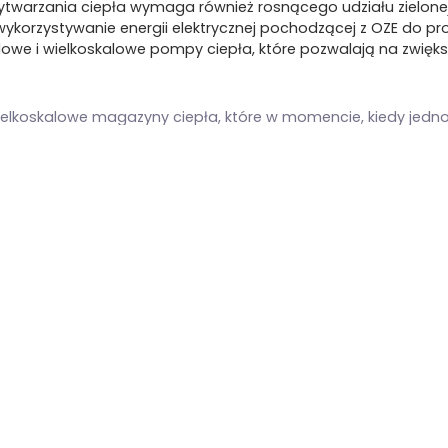
twarzania ciepła wymaga również rosnącego udziału zielonej 
wykorzystywanie energii elektrycznej pochodzącej z OZE do p
dowe i wielkoskalowe pompy ciepła, które pozwalają na zwięks
elkoskalowe magazyny ciepła, które w momencie, kiedy jednos
at wytwarzają dużo ciepła, mogłyby je magazynować, a w m
u do nich wtłoczyć” – wskazała Gruźlewska.
i przez ekspertów PTEC i zaprezentowanymi w zeszłorocznym
 od tego, jaki scenariusz dekarbonizacji zostanie przyjęty, n
nwestycji w sektorze ciepłownictwa systemowego wymaga zmia
zcza o rozporządzenie GBER, dotyczące intensyfikacji pomocy p
iększyć poziom intensyfikacji pomocy publicznej do 60 proc. 
euro na projekt. Dzięki temu zwiększy się dostępność środków n
społecznej transformacji, bo ceny ciepła będą niższe” – wska
nologii Power to Heat, aby móc realizować inwestycje w kotły
zez kocioł elektrodowy, będzie ciepłem odnawialnym.