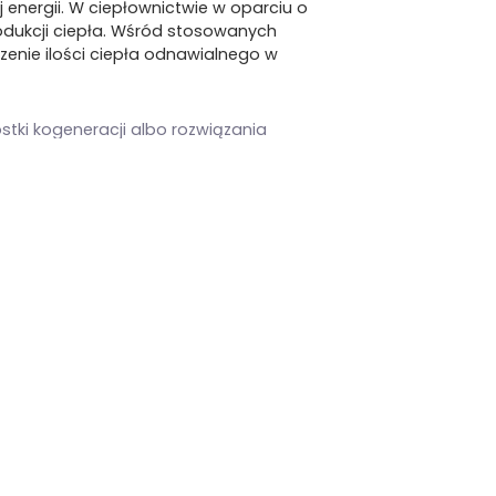
energii. W ciepłownictwie w oparciu o
rodukcji ciepła. Wśród stosowanych
zenie ilości ciepła odnawialnego w
tki kogeneracji albo rozwiązania
omencie wzrostu zapotrzebowania
 raporcie, na transformację
ależy zagwarantować ok. 500 mld zł.
n w zakresie regulacji, również na
ublicznej.
Postulujemy także podniesienie
a realizację inwestycji, co także
zała Monika Gruźlewska.
 elektrodowe, należałoby