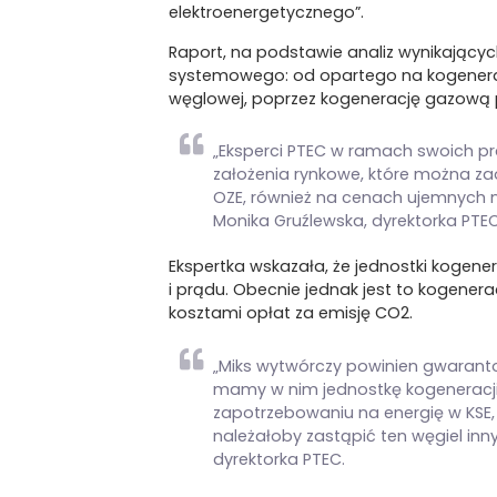
elektroenergetycznego”.
Raport, na podstawie analiz wynikającyc
systemowego: od opartego na kogeneracj
węglowej, poprzez kogenerację gazową p
„Eksperci PTEC w ramach swoich pra
założenia rynkowe, które można za
OZE, również na cenach ujemnych n
Monika Gruźlewska, dyrektorka PTEC
Ekspertka wskazała, że jednostki kogene
i prądu. Obecnie jednak jest to kogenera
kosztami opłat za emisję CO2.
„Miks wytwórczy powinien gwarant
mamy w nim jednostkę kogeneracji,
zapotrzebowaniu na energię w KSE
należałoby zastąpić ten węgiel in
dyrektorka PTEC.