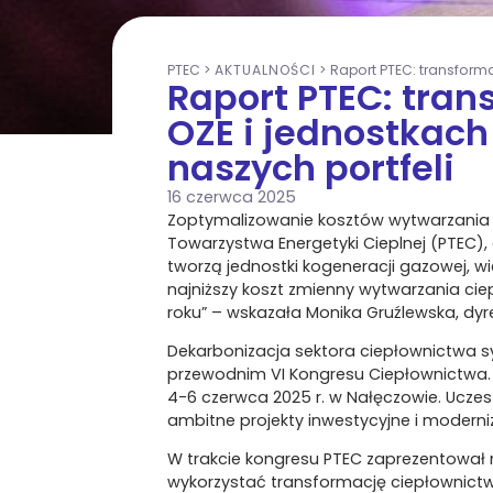
PTEC
>
AKTUALNOŚCI
>
Raport PTEC: transforma
Raport PTEC: tran
OZE i jednostkach
naszych portfeli
16 czerwca 2025
Zoptymalizowanie kosztów wytwarzania c
Towarzystwa Energetyki Cieplnej (PTEC)
tworzą jednostki kogeneracji gazowej, w
najniższy koszt zmienny wytwarzania ci
roku” – wskazała Monika Gruźlewska, dyr
Dekarbonizacja sektora ciepłownictwa 
przewodnim VI Kongresu Ciepłownictwa. W
4-6 czerwca 2025 r. w Nałęczowie. Uczes
ambitne projekty inwestycyjne i moderni
W trakcie kongresu PTEC zaprezentował na
wykorzystać transformację ciepłownict