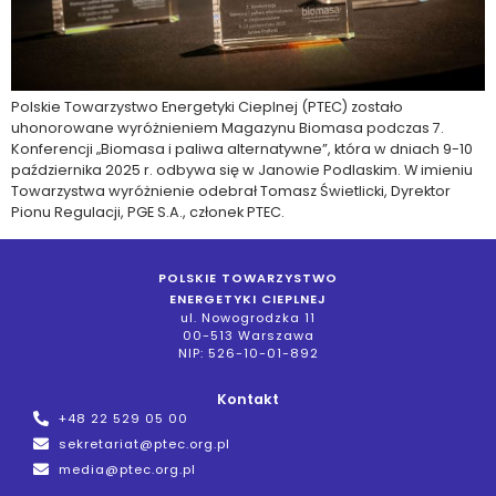
Polskie Towarzystwo Energetyki Cieplnej (PTEC) zostało
uhonorowane wyróżnieniem Magazynu Biomasa podczas 7.
Konferencji „Biomasa i paliwa alternatywne”, która w dniach 9-10
października 2025 r. odbywa się w Janowie Podlaskim. W imieniu
Towarzystwa wyróżnienie odebrał Tomasz Świetlicki, Dyrektor
Pionu Regulacji, PGE S.A., członek PTEC.
POLSKIE TOWARZYSTWO
ENERGETYKI CIEPLNEJ
ul. Nowogrodzka 11
00-513 Warszawa
NIP: 526-10-01-892
Kontakt
+48 22 529 05 00
sekretariat@ptec.org.pl
media@ptec.org.pl