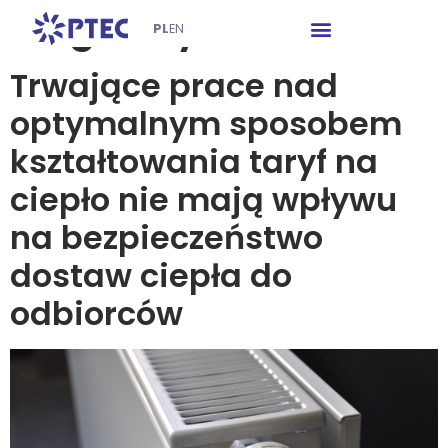
Tag:
taryfa
PL
EN
Trwające prace nad
optymalnym sposobem
kształtowania taryf na
ciepło nie mają wpływu
na bezpieczeństwo
dostaw ciepła do
odbiorców