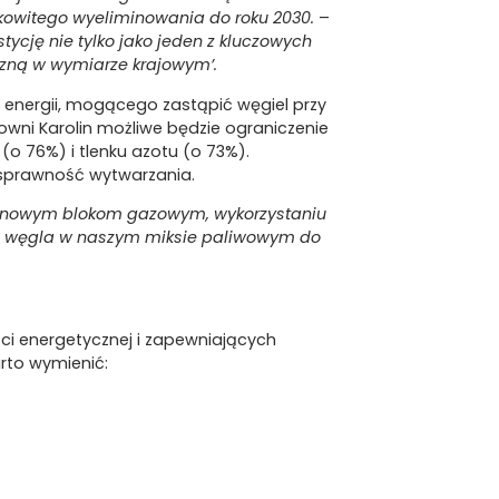
ałkowitego wyeliminowania do roku 2030.
–
tycję nie tylko jako jeden z kluczowych
czną w wymiarze krajowym’.
a energii, mogącego zastąpić węgiel przy
łowni Karolin możliwe będzie ograniczenie
 (o 76%) i tlenku azotu (o 73%).
sprawność wytwarzania.
ęki nowym blokom gazowym, wykorzystaniu
ał węgla w naszym miksie paliwowym do
ści energetycznej i zapewniających
rto wymienić:
połączona z pompą ciepła, odzyskująca
o atmosfery o ok. 2 tys. ton rocznie.