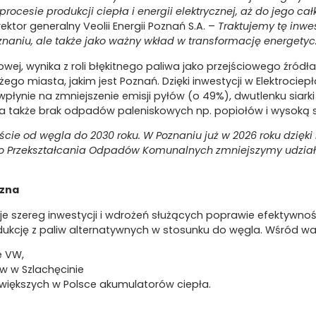
rocesie produkcji ciepła i energii elektrycznej, aż do jego c
ktor generalny Veolii Energii Poznań S.A. –
Traktujemy tę inwes
naniu, ale także jako ważny wkład w transformację energety
wej, wynika z roli błękitnego paliwa jako przejściowego źródł
ego miasta, jakim jest Poznań. Dzięki inwestycji w Elektrociep
wpłynie na zmniejszenie emisji pyłów (o 49%), dwutlenku siarki
 także brak odpadów paleniskowych np. popiołów i wysoką 
ejście od węgla do 2030 roku. W Poznaniu już w 2026 roku dzi
nego Przekształcania Odpadów Komunalnych zmniejszymy udzi
czna
zuje szereg inwestycji i wdrożeń służących poprawie efektywno
dukcję z paliw alternatywnych w stosunku do węgla. Wśród wa
e VW,
ów w Szlachęcinie
większych w Polsce akumulatorów ciepła.
zlachęcinie powstała innowacyjna instalacja kogeneracyjna
 rozwiązania możliwe jest zmniejszenie emisji dwutlenku węgla d