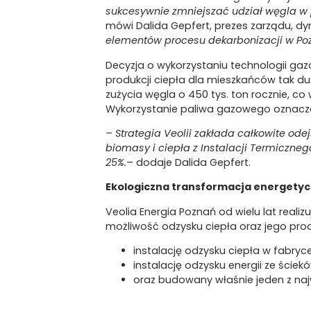
sukcesywnie zmniejszać udział węgla w p
mówi Dalida Gepfert, prezes zarządu, dyre
elementów procesu dekarbonizacji w Poz
Decyzja o wykorzystaniu technologii gazo
produkcji ciepła dla mieszkańców tak duż
zużycia węgla o 450 tys. ton rocznie, co 
Wykorzystanie paliwa gazowego oznacza
– Strategia Veolii zakłada całkowite od
biomasy i ciepła z Instalacji Termicz
25%.
– dodaje Dalida Gepfert.
Ekologiczna transformacja energety
Veolia Energia Poznań od wielu lat reali
możliwość odzysku ciepła oraz jego pro
instalację odzysku ciepła w fabryc
instalację odzysku energii ze ściek
oraz budowany właśnie jeden z naj
W
ramach inwestycji w podpoznańskim S
ciepło ze ścieków. Dzięki wdrożeniu tego