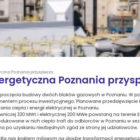
yczna Poznania przyspiesza
ergetyczna Poznania przys
j rozpoczęcia budowy dwóch bloków gazowych w Poznaniu. W po
mentem procesu inwestycyjnego. Planowane przedsięwzięcie 
ia ciepła i energii elektrycznej w Poznaniu.
niczej 320 MWt i elektrycznej 200 MWe powstaną na terenie El
rodukowane w nich ciepło trafi do odbiorców w Poznaniu w s
ana po uzyskaniu niezbędnych zgód ze strony jej udziałowców.
a nas krokiem milowym na drodze transformacji energetyczne