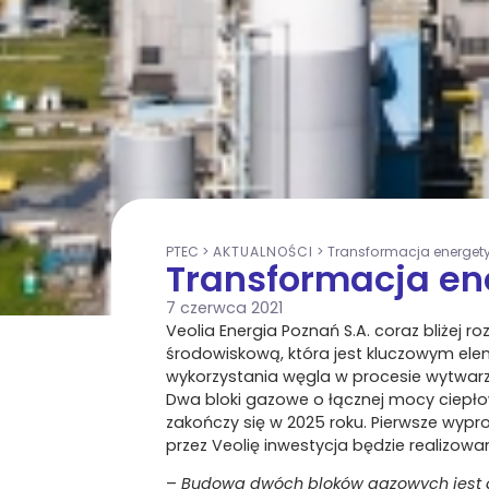
PTEC
>
AKTUALNOŚCI
>
Transformacja energet
Transformacja en
7 czerwca 2021
Veolia Energia Poznań S.A. coraz bliże
środowiskową, która jest kluczowym ele
wykorzystania węgla w procesie wytwarzan
Dwa bloki gazowe o łącznej mocy ciepłow
zakończy się w 2025 roku. Pierwsze wyp
przez Veolię inwestycja będzie realizow
–
Budowa dwóch bloków gazowych jest dl