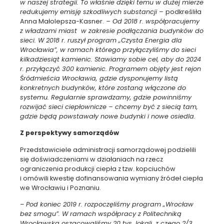
w naszej strategii. To właśnie dzięki temu w dużej mierze
redukujemy emisję szkodliwych substancji –
podkreśliła
Anna Małolepsza-Kasner.
– Od 2018 r. współpracujemy
z władzami miast w zakresie podłączania budynków do
sieci. W 2018 r. ruszył program „Czysta Energia dla
Wrocławia”, w ramach którego przyłączyliśmy do sieci
kilkadziesiąt kamienic. Stawiamy sobie cel, aby do 2024
r. przyłączyć 300 kamienic. Programem objęty jest rejon
Śródmieścia Wrocławia, gdzie dysponujemy listą
konkretnych budynków, które zostaną włączone do
systemu. Regularnie sprawdzamy, gdzie powinniśmy
rozwijać sieci ciepłownicze – chcemy być z siecią tam,
gdzie będą powstawały nowe budynki i nowe osiedla.
Z perspektywy samorządów
Przedstawiciele administracji samorządowej podzielili
się doświadczeniami w działaniach na rzecz
ograniczenia produkcji ciepła z tzw. kopciuchów
i omówili kwestię dofinansowania wymiany źródeł ciepła
we Wrocławiu i Poznaniu.
–
Pod koniec 2019 r. rozpoczęliśmy program „Wrocław
bez smogu”. W ramach współpracy z Politechniką
Wrocławską oszacowaliśmy 20 tys. lokali, z czego 2/3