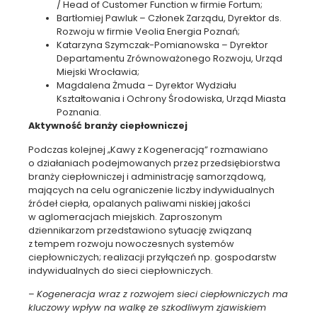
/ Head of Customer Function w firmie Fortum;
Bartłomiej Pawluk – Członek Zarządu, Dyrektor ds.
Rozwoju w firmie Veolia Energia Poznań;
Katarzyna Szymczak-Pomianowska – Dyrektor
Departamentu Zrównoważonego Rozwoju, Urząd
Miejski Wrocławia;
Magdalena Żmuda – Dyrektor Wydziału
Kształtowania i Ochrony Środowiska, Urząd Miasta
Poznania.
Aktywność branży ciepłowniczej
Podczas kolejnej „Kawy z Kogeneracją” rozmawiano
o działaniach podejmowanych przez przedsiębiorstwa
branży ciepłowniczej i administrację samorządową,
mających na celu ograniczenie liczby indywidualnych
źródeł ciepła, opalanych paliwami niskiej jakości
w aglomeracjach miejskich. Zaproszonym
dziennikarzom przedstawiono sytuację związaną
z tempem rozwoju nowoczesnych systemów
ciepłowniczych; realizacji przyłączeń np. gospodarstw
indywidualnych do sieci ciepłowniczych.
–
Kogeneracja wraz z rozwojem sieci ciepłowniczych ma
kluczowy wpływ na walkę ze szkodliwym zjawiskiem