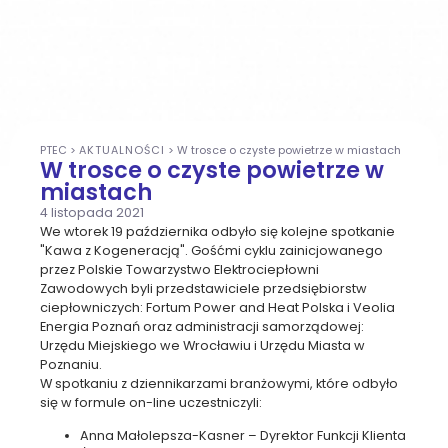
PTEC
>
AKTUALNOŚCI
>
W trosce o czyste powietrze w miastach
W trosce o czyste powietrze w
miastach
4 listopada 2021
We wtorek 19 października odbyło się kolejne spotkanie
"Kawa z Kogeneracją". Gośćmi cyklu zainicjowanego
przez Polskie Towarzystwo Elektrociepłowni
Zawodowych byli przedstawiciele przedsiębiorstw
ciepłowniczych: Fortum Power and Heat Polska i Veolia
Energia Poznań oraz administracji samorządowej:
Urzędu Miejskiego we Wrocławiu i Urzędu Miasta w
Poznaniu.
W spotkaniu z dziennikarzami branżowymi, które odbyło
się w formule on-line uczestniczyli:
Anna Małolepsza-Kasner – Dyrektor Funkcji Klienta