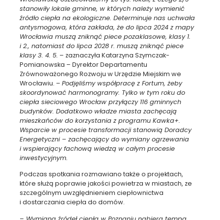
stanowiły lokale gminne, w których należy wymienić
źródło ciepła na ekologiczne. Determinuje nas uchwała
antysmogowa, która zakłada, że do lipca 2024 z mapy
Wrocławia muszą zniknąć piece pozaklasowe, klasy 1.
i 2., natomiast do lipca 2028 r. muszą zniknąć piece
klasy 3. 4. 5.
– zaznaczyła Katarzyna Szymczak-
Pomianowska – Dyrektor Departamentu
Zrównoważonego Rozwoju w Urzędzie Miejskim we
Wrocławiu. –
Podjęliśmy współpracę z Fortum, żeby
skoordynować harmonogramy. Tylko w tym roku do
ciepła sieciowego Wrocław przyłączy 116 gminnych
budynków. Dodatkowo władze miasta zachęcają
mieszkańców do korzystania z programu Kawka+.
Wsparcie w procesie transformacji stanowią Doradcy
Energetyczni – zachęcający do wymiany ogrzewania
i wspierający fachową wiedzą w całym procesie
inwestycyjnym.
Podczas spotkania rozmawiano także o projektach,
które służą poprawie jakości powietrza w miastach, ze
szczególnym uwzględnieniem ciepłownictwa
i dostarczania ciepła do domów.
–
Wymiana źródeł ciepła w Poznaniu nabiera tempa.