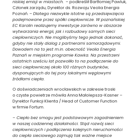
niskiej emisji w miastach.
– podkreślił Bartłomiej Pawluk,
Członek zarządu, Dyrektor ds. Rozwoju Veolia Energia
Poznań. –
Dlatego niezwykle istotne są przedsięwzięcia
podejmowane przez spółki ciepłownicze. W poznańskiej
EC Karolin realizujemy inwestycje zarówno w obszarze
wytwarzania energii, jak i rozbudowy samych sieci
ciepłowniczych. Nie moglibyśmy tego jednak dokonać,
gdyby nie stały dialog z partnerami samorządowymi.
Dowodem na to jest m.in. obecność Veolia Energia
Poznań w miejskim programie Kawka. Na przestrzeni
ostatnich sześciu lat pozwoliło to na podłączenie do
sieci ciepłowniczej około 100 różnych budynków,
dysponujących do tej pory lokalnymi węglowymi
źródłami ciepła.
O doświadczeniach wrocławskich w zakresie troski
o czyste powietrze mówiła Anna Małolepsza-Kasner –
Dyrektor Funkcji Klienta / Head of Customer Function
w firmie Fortum.
– Ciepło bez smogu jest podstawowym zagadnieniem
w naszej codziennej działalności. Stąd rozwój sieci
ciepłowniczych i podłączenia kolejnych nieruchomości
do ciepła sieciowego zajmują tak ważne miejsce