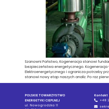
Szanowni Państwo, Kogeneracja stanowi funda
bezpieczeństwa energetycznego. Kogeneracja wy
Elektroenergetycznego i ogranicza potrzeby prze
stanowi nowy etap naszych analiz. Po raz pier
POLSKIE TOWARZYSTWO
Kontakt
+48 
ENERGETYKI CIEPLNEJ
ul. Nowogrodzka 11
sekre