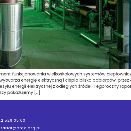
ment funkcjonowania wielkoskalowych systemów ciepłownicz
twarza energię elektryczną i ciepło blisko odbiorców, przez 
syłu energii elektrycznej z odległych źródeł. Tegoroczny rapo
wszy pokazujemy […]
22 529 05 00
tariat@ptec.org.pl