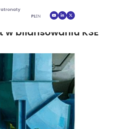
Patronaty
PL
EN
at w bilansowaniu KSE