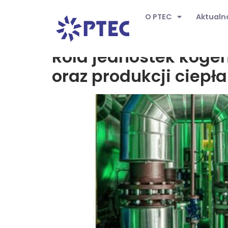
O PTEC
Aktualn
Wersja:
transfor
Rola jednostek kogen
oraz produkcji ciepła