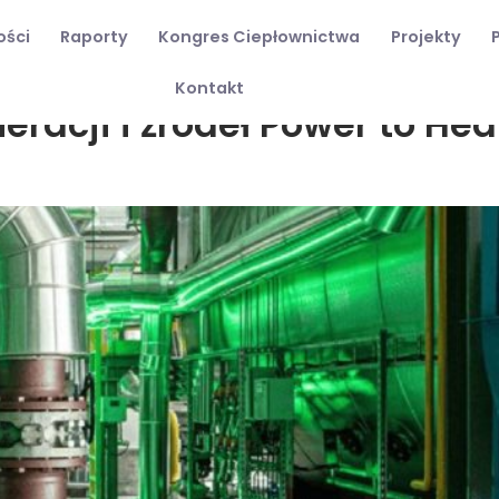
ości
Raporty
Kongres Ciepłownictwa
Projekty
macja
Kontakt
eracji i źródeł Power to He