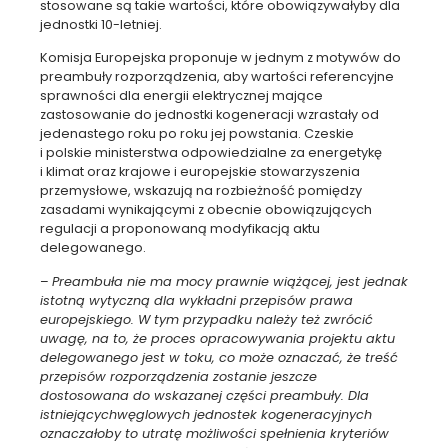
stosowane są takie wartości, które obowiązywałyby dla
jednostki 10-letniej.
Komisja Europejska proponuje w jednym z motywów do
preambuły rozporządzenia, aby wartości referencyjne
sprawności dla energii elektrycznej mające
zastosowanie do jednostki kogeneracji wzrastały od
jedenastego roku po roku jej powstania. Czeskie
i polskie ministerstwa odpowiedzialne za energetykę
i klimat oraz krajowe i europejskie stowarzyszenia
przemysłowe, wskazują na rozbieżność pomiędzy
zasadami wynikającymi z obecnie obowiązujących
regulacji a proponowaną modyfikacją aktu
delegowanego.
–
Preambuła nie ma mocy prawnie wiążącej, jest jednak
istotną wytyczną dla wykładni przepisów prawa
europejskiego. W tym przypadku należy też zwrócić
uwagę, na to, że proces opracowywania projektu aktu
delegowanego jest w toku, co może oznaczać, że treść
przepisów rozporządzenia zostanie jeszcze
dostosowana do wskazanej części preambuły. Dla
istniejących
węglowych jednostek kogeneracyjnych
oznaczałoby to utratę możliwości spełnienia kryteriów