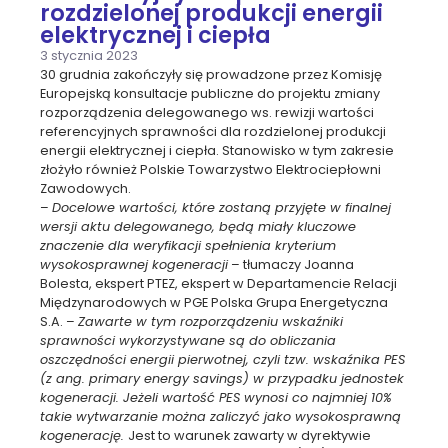
rozdzielonej produkcji energii
elektrycznej i ciepła
3 stycznia 2023
30 grudnia zakończyły się prowadzone przez Komisję
Europejską konsultacje publiczne do projektu zmiany
rozporządzenia delegowanego ws. rewizji wartości
referencyjnych sprawności dla rozdzielonej produkcji
energii elektrycznej i ciepła. Stanowisko w tym zakresie
złożyło również Polskie Towarzystwo Elektrociepłowni
Zawodowych.
–
Docelowe wartości, które zostaną przyjęte w finalnej
wersji aktu delegowanego, będą miały kluczowe
znaczenie dla weryfikacji spełnienia kryterium
wysokosprawnej kogeneracji
– tłumaczy Joanna
Bolesta, ekspert PTEZ, ekspert w Departamencie Relacji
Międzynarodowych w PGE Polska Grupa Energetyczna
S.A. –
Zawarte w tym rozporządzeniu wskaźniki
sprawności wykorzystywane są do obliczania
oszczędności energii pierwotnej, czyli tzw. wskaźnika PES
(z ang. primary energy savings) w przypadku jednostek
kogeneracji. Jeżeli wartość PES wynosi co najmniej 10%
takie wytwarzanie można zaliczyć jako wysokosprawną
kogenerację.
Jest to warunek zawarty w dyrektywie