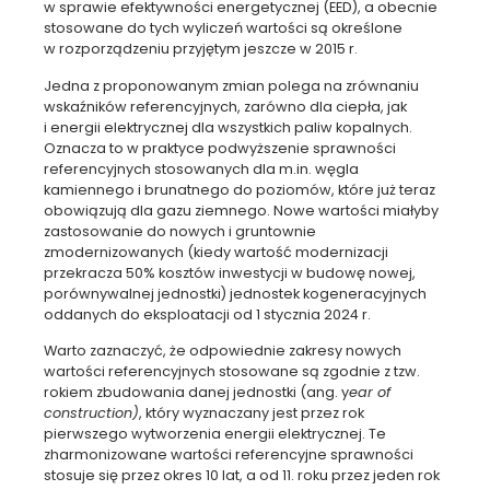
w sprawie efektywności energetycznej (EED), a obecnie
stosowane do tych wyliczeń wartości są określone
w rozporządzeniu przyjętym jeszcze w 2015 r.
Jedna z proponowanym zmian polega na zrównaniu
wskaźników referencyjnych, zarówno dla ciepła, jak
i energii elektrycznej dla wszystkich paliw kopalnych.
Oznacza to w praktyce podwyższenie sprawności
referencyjnych stosowanych dla m.in. węgla
kamiennego i brunatnego do poziomów, które już teraz
obowiązują dla gazu ziemnego. Nowe wartości miałyby
zastosowanie do nowych i gruntownie
zmodernizowanych (kiedy wartość modernizacji
przekracza 50% kosztów inwestycji w budowę nowej,
porównywalnej jednostki) jednostek kogeneracyjnych
oddanych do eksploatacji od 1 stycznia 2024 r.
Warto zaznaczyć, że odpowiednie zakresy nowych
wartości referencyjnych stosowane są zgodnie z tzw.
rokiem zbudowania danej jednostki (ang. y
ear of
construction)
, który wyznaczany jest przez rok
pierwszego wytworzenia energii elektrycznej. Te
zharmonizowane wartości referencyjne sprawności
stosuje się przez okres 10 lat, a od 11. roku przez jeden rok