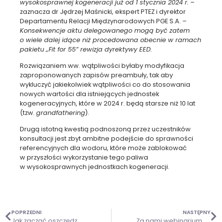
wysokosprawnej kogeneracji już od 1 stycznia 2024 r.
–
zaznacza dr Jędrzej Maśnicki, ekspert PTEZ i dyrektor
Departamentu Relacji Międzynarodowych PGE S.A. –
Konsekwencje aktu delegowanego mogą być zatem
o wiele dalej idące niż procedowana obecnie w ramach
pakietu „Fit for 55” rewizja dyrektywy EED.
Rozwiązaniem ww. wątpliwości byłaby modyfikacja
zaproponowanych zapisów preambuły, tak aby
wykluczyć jakiekolwiek wątpliwości co do stosowania
nowych wartości dla istniejących jednostek
kogeneracyjnych, które w 2024 r. będą starsze niż 10 lat
(tzw.
grandfathering
).
Drugą istotną kwestią podnoszoną przez uczestników
konsultacji jest zbyt ambitne podejście do sprawności
referencyjnych dla wodoru, które może zablokować
w przyszłości wykorzystanie tego paliwa
w wysokosprawnych jednostkach kogeneracji.
POPRZEDNI
NASTĘPNY
Jak zacząć oszczędzać na ogrzewaniu budynków? Webinarium i spotkania regionalne dla właścicieli, zarządców nieruchomości, wspólnot i spółdzielni mieszkaniowych
Za nami webinarium „Jak zacząć oszczędzać na ogrzewaniu budynków?”