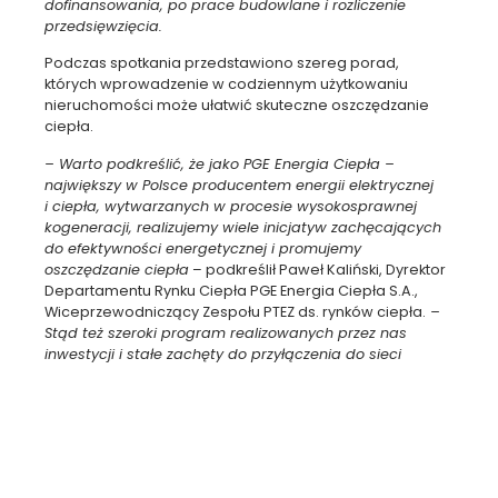
dofinansowania, po prace budowlane i rozliczenie
przedsięwzięcia.
Podczas spotkania przedstawiono szereg porad,
których wprowadzenie w codziennym użytkowaniu
nieruchomości może ułatwić skuteczne oszczędzanie
ciepła.
– Warto podkreślić, że jako PGE Energia Ciepła –
największy w Polsce producentem energii elektrycznej
i ciepła, wytwarzanych w procesie wysokosprawnej
kogeneracji, realizujemy wiele inicjatyw zachęcających
do efektywności energetycznej i promujemy
oszczędzanie ciepła
– podkreślił Paweł Kaliński, Dyrektor
Departamentu Rynku Ciepła PGE Energia Ciepła S.A.,
Wiceprzewodniczący Zespołu PTEZ ds. rynków ciepła.
–
Stąd też szeroki program realizowanych przez nas
inwestycji i stałe zachęty do przyłączenia do sieci
ciepłowniczych, realizowane w największych polskich
miastach.
Webinarium zainicjowało serię spotkań na temat
instytucjonalnych aspektów oszczędności ciepła
w całym kraju. Pierwsze, lokalne spotkanie bezpośrednie
odbędzie się
w Białymstoku (12 stycznia),