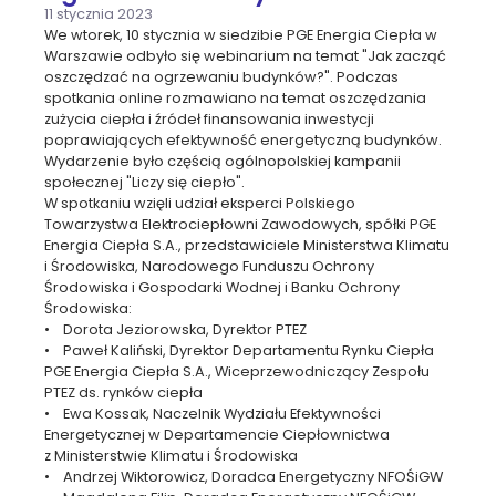
11 stycznia 2023
We wtorek, 10 stycznia w siedzibie PGE Energia Ciepła w
Warszawie odbyło się webinarium na temat "Jak zacząć
oszczędzać na ogrzewaniu budynków?". Podczas
spotkania online rozmawiano na temat oszczędzania
zużycia ciepła i źródeł finansowania inwestycji
poprawiających efektywność energetyczną budynków.
Wydarzenie było częścią ogólnopolskiej kampanii
społecznej "Liczy się ciepło".
W spotkaniu wzięli udział eksperci Polskiego
Towarzystwa Elektrociepłowni Zawodowych, spółki PGE
Energia Ciepła S.A., przedstawiciele Ministerstwa Klimatu
i Środowiska, Narodowego Funduszu Ochrony
Środowiska i Gospodarki Wodnej i Banku Ochrony
Środowiska:
• Dorota Jeziorowska, Dyrektor PTEZ
• Paweł Kaliński, Dyrektor Departamentu Rynku Ciepła
PGE Energia Ciepła S.A., Wiceprzewodniczący Zespołu
PTEZ ds. rynków ciepła
• Ewa Kossak, Naczelnik Wydziału Efektywności
Energetycznej w Departamencie Ciepłownictwa
z Ministerstwie Klimatu i Środowiska
• Andrzej Wiktorowicz, Doradca Energetyczny NFOŚiGW