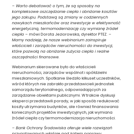
– Warto debatować o tym, że są sposoby na
kompleksowe oszczędzanie ciepła i obniżanie kosztów
jego zakupu. Podstawą są zmiany w codziennych
nawykach mieszkańców oraz inwestycje w efektywność
energetyczną, termomodernizację czy wymianę źródeł
ciepła –
mówi Dorota Jeziorowska, dyrektor PTEZ.
–
Mamy nadzieję, że nasze webinarium zainspiruje
właścicieli i zarządców nieruchomości do inwestycji,
które pozwolą na obniżanie zużycia ciepła i realne
oszczędności finansowe.
Webinarium skierowane było do właścicieli
nieruchomości, zarządców wspólnot i spółdzielni
mieszkaniowych. Spotkanie śledziło kilkuset uczestników,
wśród których nie zabrakło przedstawicieli jednostek
samorządu terytorialnego, odpowiadających za
zarządzanie obiektami publicznymi. W trakcie dyskusji
eksperci przedstawili porady, w jaki sposób redukować
koszty utrzymania budynków, ale również finansowania
koniecznych projektów inwestycyjnych, jak wymiana
źródeł ciepła czy termomodernizacja nieruchomości.
– Bank Ochrony Środowiska oferuje wiele rozwiązań
przygotowanych właśnie pod kątem poprawy