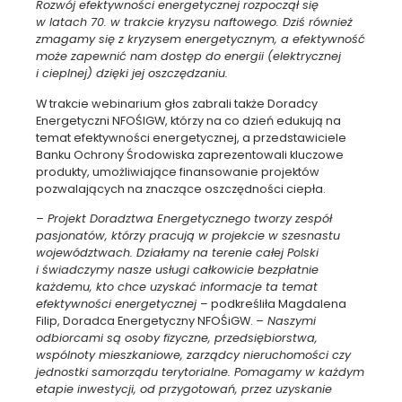
Rozwój efektywności energetycznej rozpoczął się
w latach 70. w trakcie kryzysu naftowego. Dziś również
zmagamy się z kryzysem energetycznym, a efektywność
może zapewnić nam dostęp do energii (elektrycznej
i cieplnej) dzięki jej oszczędzaniu.
W trakcie webinarium głos zabrali także Doradcy
Energetyczni NFOŚIGW, którzy na co dzień edukują na
temat efektywności energetycznej, a przedstawiciele
Banku Ochrony Środowiska zaprezentowali kluczowe
produkty, umożliwiające finansowanie projektów
pozwalających na znaczące oszczędności ciepła.
– Projekt Doradztwa Energetycznego tworzy zespół
pasjonatów, którzy pracują w projekcie w szesnastu
województwach. Działamy na terenie całej Polski
i świadczymy nasze usługi całkowicie bezpłatnie
każdemu, kto chce uzyskać informacje ta temat
efektywności energetycznej
– podkreśliła Magdalena
Filip, Doradca Energetyczny NFOŚiGW.
– Naszymi
odbiorcami są osoby fizyczne, przedsiębiorstwa,
wspólnoty mieszkaniowe, zarządcy nieruchomości czy
jednostki samorządu terytorialne. Pomagamy w każdym
etapie inwestycji, od przygotowań, przez uzyskanie