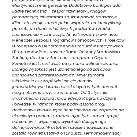
efektywności energetycznej. Dodatkowo bank posiada
kadrę techniczną – zespół Inżynierów Ekologów
pomagającą inwestorom strukturyzować transakcje.
Klient otrzymuje zatem pełne wsparcie, od identyfikacji
potrzeb, po dobór właściwych produktów i źródeł
finansowania –
zaznaczyła Anna Nikodemska-Minota,
Menedżer Zespołu Programów Pomocowych i Projektów
Europejskich w Departamencie Produktów Kredytowych
i Programów Publicznych z Banku Ochrony Środowiska.
–
Zachętą do skorzystania np. z programu Czyste
Powietrze jest możliwość otrzymania dofinansowania,
którego wysokość jest uzależnionego od zasobów
finansowych zainteresowanych. Mniej zamożni
właściciele czy współwłaściciele domów
jednorodzinnych i lokali mieszkalnych w tych domach
mogą otrzymać wyższe wsparcie. Od 3 stycznia
uruchomiona została nowa edycja Programu Czyste
Powietrze, w ramach której podwyższono progi
dochodowe kwalifikujące Beneficjentów do wsparcia na
określonym poziomie, rozszerzając tym samym grupę
odbiorców i zwiększając wysokość dostępnego
dofinansowania. W ostatnim czasie znowelizowana
została również ustawa o Funduszu Termomodernizacji