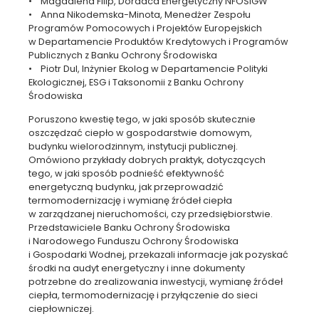
• Magdalena Filip, Doradca Energetyczny NFOŚiGW
• Anna Nikodemska-Minota, Menedżer Zespołu
Programów Pomocowych i Projektów Europejskich
w Departamencie Produktów Kredytowych i Programów
Publicznych z Banku Ochrony Środowiska
• Piotr Dul, Inżynier Ekolog w Departamencie Polityki
Ekologicznej, ESG i Taksonomii z Banku Ochrony
Środowiska
Poruszono kwestię tego, w jaki sposób skutecznie
oszczędzać ciepło w gospodarstwie domowym,
budynku wielorodzinnym, instytucji publicznej.
Omówiono przykłady dobrych praktyk, dotyczących
tego, w jaki sposób podnieść efektywność
energetyczną budynku, jak przeprowadzić
termomodernizację i wymianę źródeł ciepła
w zarządzanej nieruchomości, czy przedsiębiorstwie.
Przedstawiciele Banku Ochrony Środowiska
i Narodowego Funduszu Ochrony Środowiska
i Gospodarki Wodnej, przekazali informacje jak pozyskać
środki na audyt energetyczny i inne dokumenty
potrzebne do zrealizowania inwestycji, wymianę źródeł
ciepła, termomodernizację i przyłączenie do sieci
ciepłowniczej.